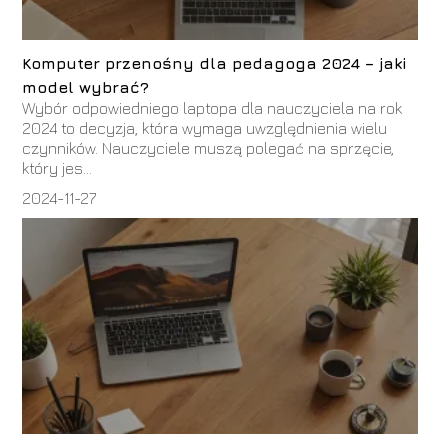
Komputer przenośny dla pedagoga 2024 – jaki
model wybrać?
Wybór odpowiedniego laptopa dla nauczyciela na rok
2024 to decyzja, która wymaga uwzględnienia wielu
czynników. Nauczyciele muszą polegać na sprzęcie,
który jes...
2024-11-27