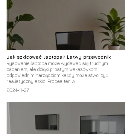
Jak szkicować laptopa? Łatwy przewodnik
Rysowanie laptopa może wydawać się trudnym
zadaniem, ale dzięki prostym wskazówkom i
odpowiednim narzędziom każdy może stworzyć
realistyczny szkic. Proces ten w...
2024-11-27