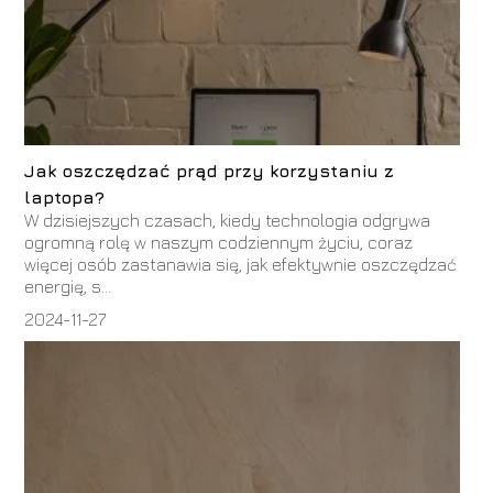
Jak oszczędzać prąd przy korzystaniu z
laptopa?
W dzisiejszych czasach, kiedy technologia odgrywa
ogromną rolę w naszym codziennym życiu, coraz
więcej osób zastanawia się, jak efektywnie oszczędzać
energię, s...
2024-11-27