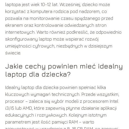
laptopa jest wiek 10-12 lat. Wcześniej, dziecko może
korzystać z komputera rodzica pod nadzorem, co
pozwala na monitorowanie czasu spędzanego przed
ekranem oraz kontrolowanie odwiedzanych stron
internetowych. Warto również podkreślić, że odpowiednio
skonfigurowany laptop może wspierać rozwój
umiejętności cyfrowych, niezbędnych w dzisiejszym
świecie.
Jakie cechy powinien mieć idealny
laptop dla dziecka?
Idealny laptop dla dziecka powinien spełniać kilka
kluczowych wymagań technicznych. Przede wszystkim,
procesor – zaleca się wybór modeli z procesorem Intel
i3/i5 lub AMD, które zapewnią płynne działanie aplikacji
edukacyjnych i rozrywkowych. Kolejnym istotnym
parametrem jest ilość pamięci RAM – warto
zainwestować w urządzenie z 8-16 GB RAM, co zapewni