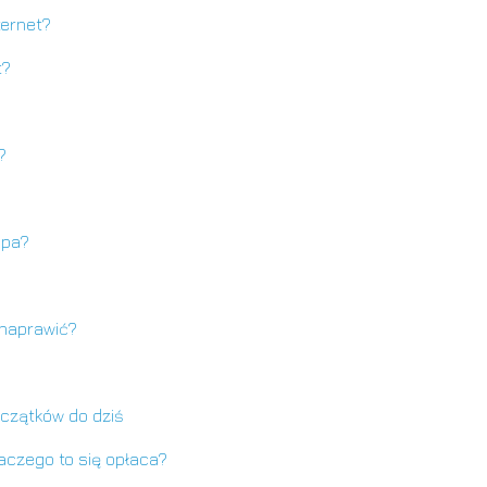
ternet?
t?
?
opa?
 naprawić?
czątków do dziś
aczego to się opłaca?