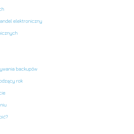
ch
andel elektroniczny
nicznych
nywania backupów
odzący rok
cie
niu
bić?