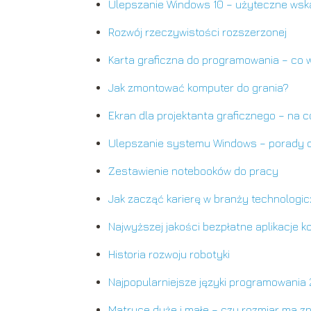
Ulepszanie Windows 10 – użyteczne wsk
Rozwój rzeczywistości rozszerzonej
Karta graficzna do programowania – co 
Jak zmontować komputer do grania?
Ekran dla projektanta graficznego – na 
Ulepszanie systemu Windows – porady d
Zestawienie notebooków do pracy
Jak zacząć karierę w branży technologic
Najwyższej jakości bezpłatne aplikacje 
Historia rozwoju robotyki
Najpopularniejsze języki programowania
Matryce duże i małe – czy rozmiar ma z