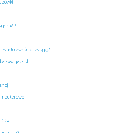
azówki
wybrać?
co warto zwrócić uwagę?
la wszystkich
znej
komputerowe
 2024
naczenie?