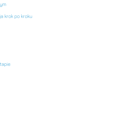
cym
a krok po kroku
tapie