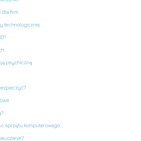
dla firm
ży technologicznej
SD?
ch
cję psychiczną
abezpieczyć?
towe
ą?
ść sprzętu komputerowego
 nauczanie?