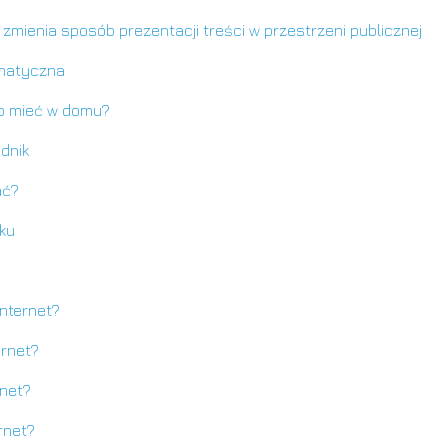
zmienia sposób prezentacji treści w przestrzeni publicznej
omatyczna
go mieć w domu?
adnik
ać?
oku
Internet?
ernet?
rnet?
rnet?