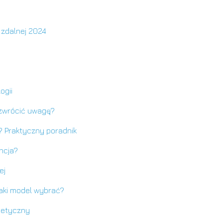
 zdalnej 2024
ogii
 zwrócić uwagę?
? Praktyczny poradnik
ncja?
ej
aki model wybrać?
rgetyczny