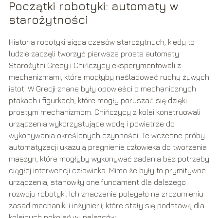
Początki robotyki: automaty w
starożytności
Historia robotyki sięga czasów starożytnych, kiedy to
ludzie zaczęli tworzyć pierwsze proste automaty.
Starożytni Grecy i Chińczycy eksperymentowali z
mechanizmami, które mogłyby naśladować ruchy żywych
istot. W Grecji znane były opowieści o mechanicznych
ptakach i figurkach, które mogły poruszać się dzięki
prostym mechanizmom. Chińczycy z kolei konstruowali
urządzenia wykorzystujące wodę i powietrze do
wykonywania określonych czynności. Te wczesne próby
automatyzacji ukazują pragnienie człowieka do tworzenia
maszyn, które mogłyby wykonywać zadania bez potrzeby
ciągłej interwencji człowieka. Mimo że były to prymitywne
urządzenia, stanowiły one fundament dla dalszego
rozwoju robotyki. Ich znaczenie polegało na zrozumieniu
zasad mechaniki i inżynierii, które stały się podstawą dla
kolejnych pokoleń wynalazców.