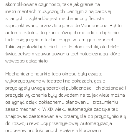
skomplikowane czynności, takie jak granie na
instrumentach muzycznych. Jednym z najbardziej
znanych przykładów jest mechaniczny flecista
zaprojektowany przez Jacquesa de Vaucansona. Był to
automat zdolny do grania różnych melodii, co było nie
lada osiągnięciem technicznym w tamtych czasach.
Takie wynalazki były nie tylko dziełami sztuki, ale także
świadectwem zaawansowania technologicznego, które
wówczas osiągnięto.
Mechaniczne figurki z tego okresu były często
wykorzystywane w teatrze i na pokazach, gdzie
przyciągały uwagę szerokiej publiczności. Ich złożoność i
precyzja wykonania były dowodem na to, jak wiele można
osiągnąć dzięki dokładnemu planowaniu i zrozumieniu
zasad mechaniki. W XIX wieku automatyka zaczęła też
znajdować zastosowanie w przemyśle, co przyczyniło się
do rozwoju rewolucji przemysłowej. Automatyzacja
procesów produkcyjnych stała się kluczowym