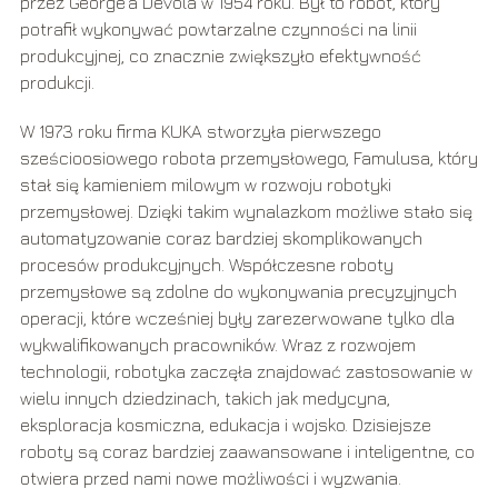
przez George’a Devola w 1954 roku. Był to robot, który
potrafił wykonywać powtarzalne czynności na linii
produkcyjnej, co znacznie zwiększyło efektywność
produkcji.
W 1973 roku firma KUKA stworzyła pierwszego
sześcioosiowego robota przemysłowego, Famulusa, który
stał się kamieniem milowym w rozwoju robotyki
przemysłowej. Dzięki takim wynalazkom możliwe stało się
automatyzowanie coraz bardziej skomplikowanych
procesów produkcyjnych. Współczesne roboty
przemysłowe są zdolne do wykonywania precyzyjnych
operacji, które wcześniej były zarezerwowane tylko dla
wykwalifikowanych pracowników. Wraz z rozwojem
technologii, robotyka zaczęła znajdować zastosowanie w
wielu innych dziedzinach, takich jak medycyna,
eksploracja kosmiczna, edukacja i wojsko. Dzisiejsze
roboty są coraz bardziej zaawansowane i inteligentne, co
otwiera przed nami nowe możliwości i wyzwania.