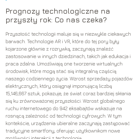
Prognozy technologiczne na
przyszły rok: Co nas czeka?
Przyszłość technologii maluje się w niezwykle ciekawych
barwach. Technologie AR i VR, które do tej pory były
kojarzone głównie z rozrywką, zaczynają znaleźć
zastosowanie w innych dziedzinach, takich jak edukacja i
praca zdalna. Umożliwiają one tworzenie wirtualnych
środowisk, które mogą stać się integralną częścią
naszego codziennego życia. Wzrost sprzedaży pojazdów
elektrycznych, który osiągnął imponującą liczbę
15,146,667 sztuk, pokazuje, że świat coraz bardziej skłania
się ku zrównoważonej przyszłości. Wzrost globalnego
ruchu internetowego do 942 eksabajtów wskazuje na
rosnącą zależność od technologii cyfrowych. W tym
kontekście, urządzenia ubieralne zaczynają zastępować
tradycyjne smartfony, oferując użytkownikom nowe
możliwości interakcji z technologią.